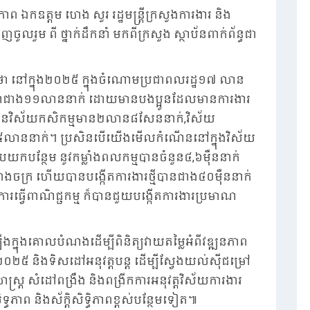
ាព ឯកឧត្តម ហេង សួរ រដ្ឋមន្ត្រីក្រសួងការងារ និង
ញចូលរួម ពី ថ្នាក់ដឹកនាំ មកពីក្រសួង ស្ថាប័នពាក់ព័ន្ធជា
លែងថា នៅក្នុង២០២៥ ក្នុងចំណោមប្រជាពលរដ្ឋ១៧ លាន
ាណជាង១១លាននាក់ ដោយមានបងប្អូនដែលមានការងារ
ានវិស័យកសិកម្មមាន២លាន៨សែននាក់,វិស័យ
ិត៥លាននាក់។ ប្រសិនបើយើងមើលកំណើននៅក្នុងវិស័យ
កបន្ថែម នូវកម្លាំងពលកម្មបានចំនួន៤,៦ម៉ឺននាក់
ចក្រ ហើយបានបង្កើតការងារថ្មីបានជាង៤០ម៉ឺននាក់
ារធ្វើពាណិជ្ជកម្ម ក៏បានជួយបង្កើតការងារប្រមាណ
ក្នុងគោលបំណងដើម្បីពិនិត្យវាយតម្លៃអំពីវឌ្ឍនភាព
២០២៥ និងទិសដៅអនុវត្តបន្ត ដើម្បីស្វែងយល់ស៊ីជម្រៅ
រ្ត សំដៅពង្រឹង និងពង្រីកការអនុវត្តវិស័យការងារ
ទ្ធភាព និងស័ក្តិសិទ្ធិភាពខ្ពស់បន្ថែមទៀត៕