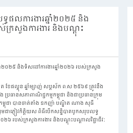
លទ្ធផលការងារឆ្នាំ២០២៥ និង
់ក្រសួងការងារ និងបណ្តុះ
្នាំ២០២៥ និងទិសដៅការងារឆ្នាំ២០២៦ របស់ក្រសួង
ើត ខែផល្គុន ឆ្នាំម្សាញ់ សប្តស័ក ព.ស ២៥៦៩ ត្រូវនឹង
ម៉េង ប្រធានសភាពាណិជ្ជកម្មកម្ពុជា និងជាប្រធានក្រុម
់កម្ពុជា បានចាត់តាំង ឧកញ៉ា បណ្ឌិត ណាង សុធី
មជាភ្ញៀវកិត្តិយស ពិធីបើកសន្និបាតបូកសរុបលទ្ធ
០២៦ របស់ក្រសួងការងារ និងបណ្តុះបណ្តាលវិជ្ជាជីវៈ