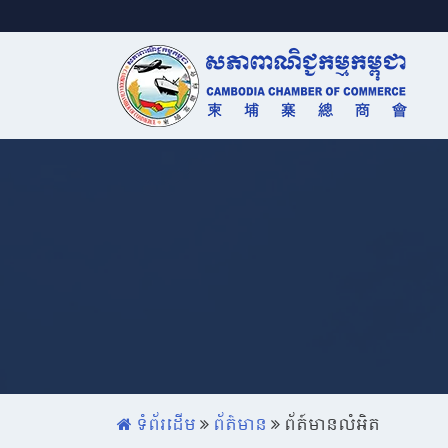
ទំព័រដើម
ព័ត៌មាន
ព័ត៍មានលំអិត