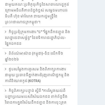
ជាមួយគណៈប្រតិភូធុរកិច្ចនៃសាធារណរដ្ឋកូរ៉េ
ក្រោមអធិបតីភាពដ៏ខ្ពង់ខ្ពស់ សម្តេចមហាបវរ
ធិបតី ហ៊ុន ម៉ាណែត នាយករដ្ឋមន្ត្រីនៃ
ព្រះរាជាណាចក្រកម្ពុជា។
កិច្ចប្រជុំក្រុមការងារ "ច" "ផ្នែកដឹកជញ្ជូន និង
ហេដ្ឋារចនាសម្ព័ន្ធ" នៃវេទិការាជរដ្ឋាភិបាល-
ផ្នែកឯកជន
ពិព័រណ៍អាស៊ាន (កម្ពុជា)-ចិន លើកទី២
ឆ្នាំ២០២៦
ជួបសម្តែងការគួរសម និងពិភាក្សាការងារ
ជាមួយ ប្រធានទីភ្នាក់ងារជំរុញពាណិជ្ជកម្ម និង
ការវិនិយោគកូរ៉េ (KOTRA)
កិច្ចពិភាក្សាបន្ទាន់ ស្តីពី "ការស្វែងយល់ពី
បញ្ហាប្រឈមរបស់វិស័យឯកជន ពាក់ព័ន្ធនឹង
វិធានការក្នុងវិស័យដឹកជញ្ជូន និងការចុះត្រួត