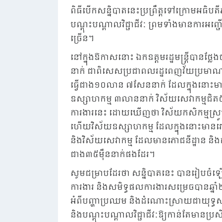
ពិធីបើកសន្និបាតនេះប្រព្រឹត្តទៅក្រោមអធិបតីភ
បណ្តុះបណ្តាលវិជ្ជាជីវៈ ព្រមទាំងមានការអញ្ជើ
ច្រើន។
នៅក្នុងឱកាសនោះ ឯកឧត្តមរដ្ឋមន្ត្រីបានថ្
នាក់ ជាពិសេសប្រជាពលរដ្ឋពេញវ័យប្រម
ធ្វើជាង១០លាន ៧សែននាក់ ដែលក្នុងនោះម
ឧស្សាហកម្ម ៣លាននាក់ វិស័យសេវាកម្មជ
ការងារនេះ ដោយឃើញថា វិស័យកសិកម្មស្រូបយ
ហើយវិស័យឧស្សាហកម្ម ដែលក្នុងនោះមានរោង
និងវិស័យសេវាកម្ម ដែលមានភោជនីដ្ឋាន និងក
ជាង៣៥ម៉ឺននាក់ផងដែរ។
សូមជម្រាបដែរថា សន្និបាតនេះ បានរៀបចំឡើង
ការងារ និងសមិទ្ធផលការងារសម្រេចបានឆ្នាំ
អំពីបញ្ហាប្រឈម និងដំណោះស្រាយជាយុទ្ធសាស្
និងបណ្តុះបណ្តាលវិជ្ជាជីវៈឱ្យកាន់តែមានប្រសិ