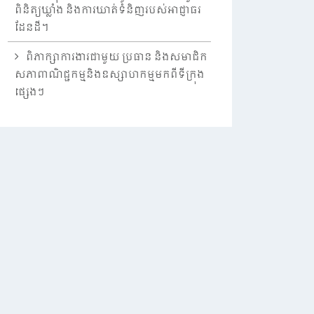
ពិនិត្យឃ្លាំង និងការឃាត់ទំនិញរបស់អាជ្ញាធរ
ដែនដី។
ពិភាក្សាការងារជាមួយ ប្រធាន និងសមាជិក
សភាពាណិជ្ជកម្មនិងឧស្សាហកម្មមកពីទីក្រុង
ផ្សេងៗ