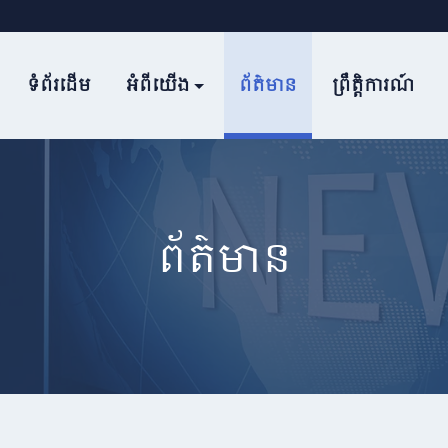
ទំព័រដើម
អំពីយើង
ព័ត៌មាន
ព្រឹត្តិការណ៍
ព័ត៌មាន