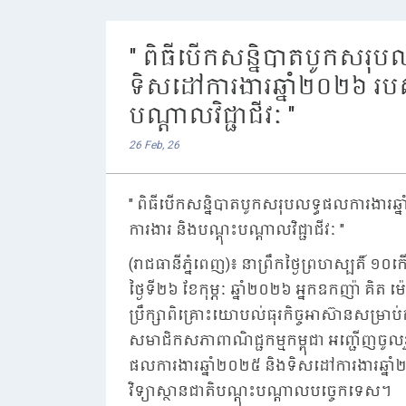
" ពិធីបើកសន្និបាតបូកសរុប
ទិសដៅការងារឆ្នាំ២០២៦ របស
បណ្តាលវិជ្ជាជីវៈ "
26 Feb, 26
" ពិធីបើកសន្និបាតបូកសរុបលទ្ធផលការងារឆ
ការងារ និងបណ្តុះបណ្តាលវិជ្ជាជីវៈ "
(រាជធានីភ្នំពេញ)៖ នាព្រឹកថ្ងៃព្រហស្បតិ៍ ១០ក
ថ្ងៃទី២៦ ខែកុម្ភៈ ឆ្នាំ២០២៦ អ្នកឧកញ៉ា គិត 
ប្រឹក្សាពិគ្រោះយោបល់ធុរកិច្ចអាស៊ានសម្រាប
សមាជិកសភាពាណិជ្ជកម្មកម្ពុជា អញ្ជើញចូលរួ
ផលការងារឆ្នាំ២០២៥ និងទិសដៅការងារឆ្នាំ២
វិទ្យាស្ថានជាតិបណ្តុះបណ្តាលបច្ចេកទេស។