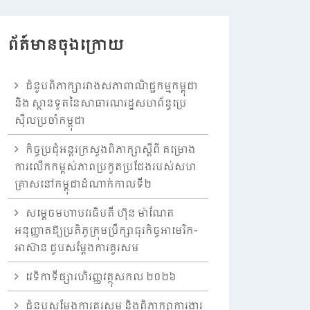
ព័ត៍មានចុងក្រោយ
ជំនួបពិភាក្សារវាងសភាពាណិជ្ជកម្មកម្ពុជា
និង ស្ថានទូតនៃសាធារណរដ្ឋសហព័ន្ធប្រេ
ស៊ីលប្រចាំកម្ពុជា
កិច្ចប្រជុំអន្តរក្រសួងពិភាក្សាស្តីពី គម្រោង
ការលើកកម្ពស់ភាពប្រកួតប្រជែងរបស់សហ
គ្រាសនៅកម្ពុជាដំណាក់កាលទី២
សម្តេចមហាបវរធិបតី ហ៊ុន ម៉ាណែត
អនុញ្ញាតឱ្យប្រតិភូក្រុមប្រឹក្សាធុរកិច្ចអាមេរិក-
អាស៊ាន ជួបសម្តែងការគួរសម
វេទិកាទីផ្សារហិរញ្ញវត្ថុសកល ២០២៦
ជំនួបសម្តែងការគួរសម និងពិភាក្សាការងារ