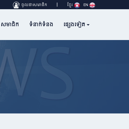
|
ចូលជាសមាជិក
ខ្មែរ
EN
សមាជិក
ទំនាក់ទំនង
ផ្សេងទៀត