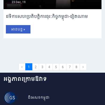
23 Dec, 19
វេទិការសហប្រតិបត្តិការធុរៈកិច្ចកម្ពុជា-វៀតណាម
អានបន្ត »
1
2
3
4
5
6
7
8
អង្គភាពក្រោមឱវាទ
ជីអេស១កម្ពុជា