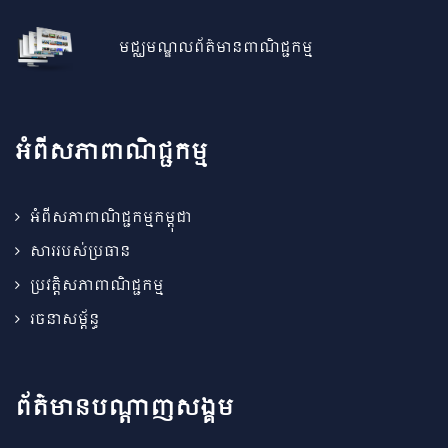
មជ្ឈមណ្ឌលព័ត៌មានពាណិជ្ជកម្ម
អំពីសភាពាណិជ្ជកម្ម
អំពីសភាពាណិជ្ជកម្មកម្ពុជា
សាររបស់ប្រធាន
ប្រវត្តិសភាពាណិជ្ជកម្ម
រចនាសម្ព័ន្ធ
ព័ត៌មានបណ្តាញសង្គម