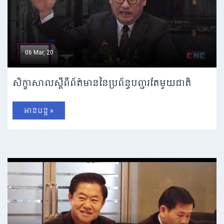
06 Mar, 20
សិក្ខាសាលស្តីពីព័ត៌មាននៃប្រព័ន្ធបញ្ជរតែមួយជាតិ
អានបន្ត »