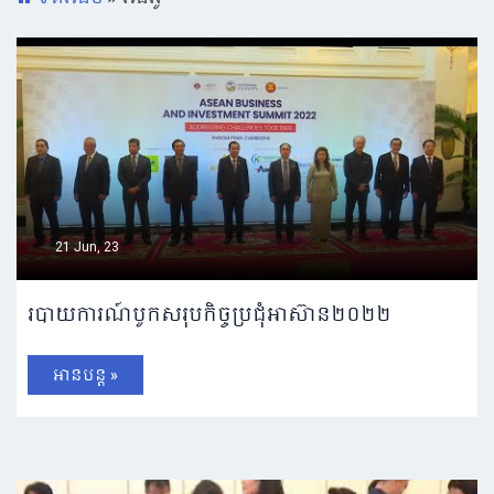
21 Jun, 23
របាយការណ៍បូកសរុបកិច្ចប្រជុំអាស៊ាន២០២២
អានបន្ត »