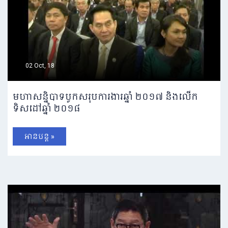
02 Oct, 18
មហាសន្និបាទបូកសរុបការងារឆ្នាំ ២០១៧ និងលើក
ទិសដៅឆ្នាំ ២០១៨
អានបន្ត »