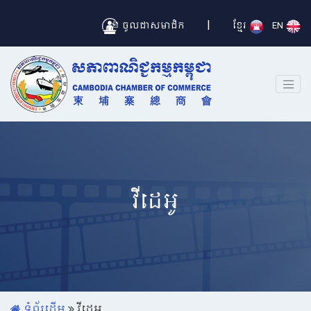
|
ចូលជាសមាជិក
ខ្មែរ
EN
វីដេអូ
ទំព័រដើម
វីដេអូ