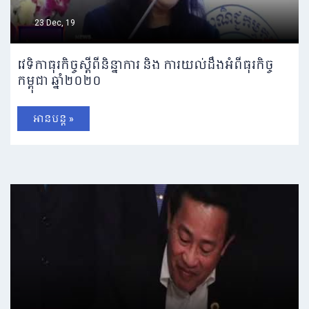
23 Dec, 19
វេទិកាធុរកិច្ចស្ដីពីនិន្នាការ និង ការយល់ដឹងអំពីធុរកិច្ច
កម្ពុជា ឆ្នាំ២០២០
អានបន្ត »