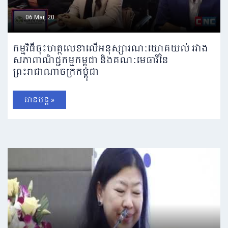
06 Mar, 20
កម្មវិធីចុះហត្ថលេខាលើអនុស្សារណៈយោគយល់ រវាង
សភាពាណិជ្ជកម្មកម្ពុជា និងគណៈមេធាវីនៃ
ព្រះរាជាណាចក្រកម្ពុជា
អានបន្ត »