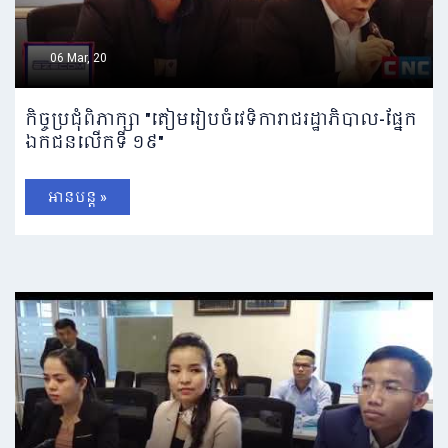
06 Mar, 20
កិច្ចប្រជុំពិភាក្សា "តៀមរៀបចំវេទិការាជរដ្ឋាភិបាល-ផ្នែក
ឯកជនលើកទី ១៩"
អានបន្ត »