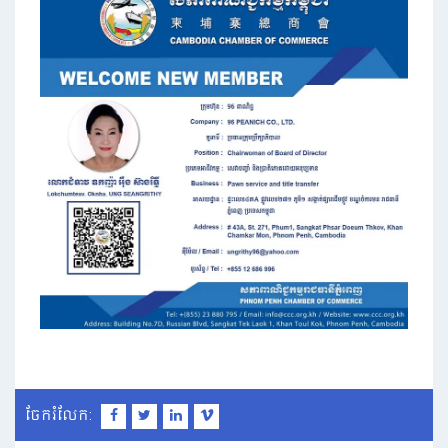
ចែករំលែក: