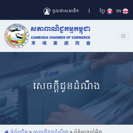
|
ចូលជាសមាជិក
ខ្មែរ
EN
សេចក្តីជូនដំណឹង
ទំព័រដើម
សេចក្តីជូនដំណឹង
ព័ត៍មានលំអិត