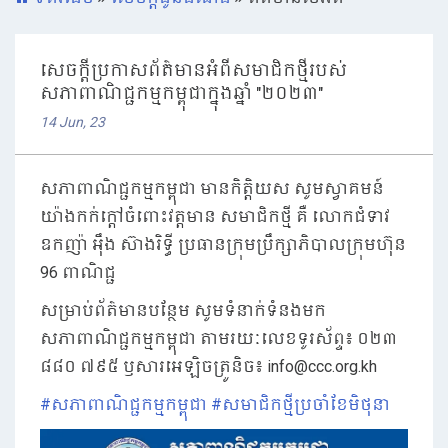
សេចក្តីប្រកាសព័ត៌មានអំពីសមាជិកថ្មីរបស់
សភាពាណិជ្ជកម្មកម្ពុជាក្នុងឆ្នាំ "២០២៣"
14 Jun, 23
សភាពាណិជ្ជកម្មកម្ពុជា មានកិត្តិយស សូមស្វាគមន៍
យ៉ាងកក់ក្តៅចំពោះវត្តមាន សមាជិកថ្មី គឺ លោកជំទាវ
ឧកញ៉ា អុឹង ស៊ាងរិទ្ធី ប្រធានក្រុមប្រឹក្សាភិបាលក្រុមហ៊ុន
96 ពាណិជ្ជ
សម្រាប់ព័ត៌មានបន្ថែម សូមទំនាក់ទំនងមក
សភាពាណិជ្ជកម្មកម្ពុជា តាមរយៈលេខទូរស័ព្ទ៖ ០២៣
៨៨០ ៧៩៥ ឫសារអេឡិចត្រូនិច៖ info@ccc.org.kh
#សភាពាណិជ្ជកម្មកម្ពុជា
#សមាជិកថ្មីប្រចាំខែមិថុនា