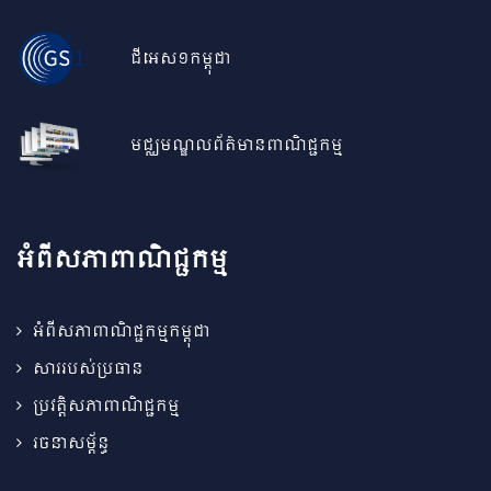
ជីអេស១កម្ពុជា
មជ្ឈមណ្ឌលព័ត៌មានពាណិជ្ជកម្ម
អំពីសភាពាណិជ្ជកម្ម
អំពីសភាពាណិជ្ជកម្មកម្ពុជា
សាររបស់ប្រធាន
ប្រវត្តិសភាពាណិជ្ជកម្ម
រចនាសម្ព័ន្ធ