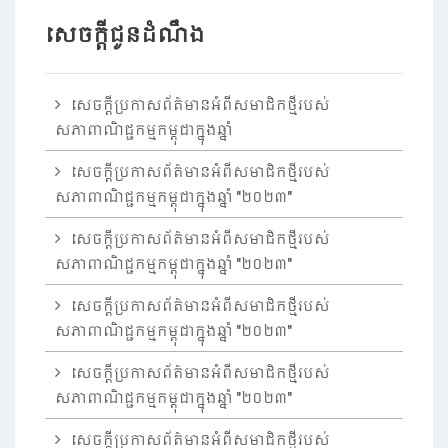
សេចក្តីជូនដំណឹង
សេចក្តីប្រកាសព័ត៌មានអំពីសមាជិកថ្មីរបស់
សភាពាណិជ្ជកម្មកម្ពុជាក្នុងឆ្នាំ
សេចក្តីប្រកាសព័ត៌មានអំពីសមាជិកថ្មីរបស់
សភាពាណិជ្ជកម្មកម្ពុជាក្នុងឆ្នាំ "២០២៣"
សេចក្តីប្រកាសព័ត៌មានអំពីសមាជិកថ្មីរបស់
សភាពាណិជ្ជកម្មកម្ពុជាក្នុងឆ្នាំ "២០២៣"
សេចក្តីប្រកាសព័ត៌មានអំពីសមាជិកថ្មីរបស់
សភាពាណិជ្ជកម្មកម្ពុជាក្នុងឆ្នាំ "២០២៣"
សេចក្តីប្រកាសព័ត៌មានអំពីសមាជិកថ្មីរបស់
សភាពាណិជ្ជកម្មកម្ពុជាក្នុងឆ្នាំ "២០២៣"
សេចក្តីប្រកាសព័ត៌មានអំពីសមាជិកថ្មីរបស់