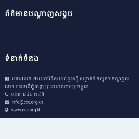
ព័ត៌មានបណ្តាញសង្គម
ទំនាក់ទំនង
អគារ​លេខ 7D មហាវិថីសហព័ន្ធរុស្សី សង្កាត់ទឹកល្អក់1 ខណ្ឌទួល​
គោក រាជធានីភ្នំពេញ ព្រះរាជាណាច​ក្រកម្ពុជា
០២៣ ៨៨០ ៧៩៥
info@ccc.org.kh
www.ccc.org.kh