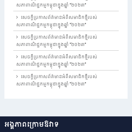
សភាពាណិជ្ជកម្មកម្ពុជាក្នុងឆ្នាំ "២០២៣"
សេចក្តីប្រកាសព័ត៌មានអំពីសមាជិកថ្មីរបស់
សភាពាណិជ្ជកម្មកម្ពុជាក្នុងឆ្នាំ "២០២៣"
សេចក្តីប្រកាសព័ត៌មានអំពីសមាជិកថ្មីរបស់
សភាពាណិជ្ជកម្មកម្ពុជាក្នុងឆ្នាំ "២០២៣"
សេចក្តីប្រកាសព័ត៌មានអំពីសមាជិកថ្មីរបស់
សភាពាណិជ្ជកម្មកម្ពុជាក្នុងឆ្នាំ "២០២៣"
សេចក្តីប្រកាសព័ត៌មានអំពីសមាជិកថ្មីរបស់
សភាពាណិជ្ជកម្មកម្ពុជាក្នុងឆ្នាំ "២០២៣"
អង្គភាពក្រោមឱវាទ