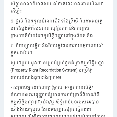
សិក្ខាសាលាដ៏មានសារៈសំខាន់នេះមានគោលបំណង
ដើម្បី៖
១. ផ្តល់ និងទទួលចំណេះដឹងទាំងទ្រឹស្តី និងការអនុវត្ត
ជាក់ស្តែងអំពីសុខភាព សុវត្ថិភាព និងការគ្រប់
គ្រងហានិភ័យនៃកម្មសិទ្ធិបញ្ញានៅក្នុងតំបន់ និង
២. ពិភាក្សាលម្អិត និងកែលម្អផែនការសកម្មភាពរបស់
ខ្លួនផងដែរ។
សូមជម្រាបជូនថា សម្រាប់ប្រព័ន្ធកត់ត្រាកម្មសិទ្ធិបញ្ញា
(Property Right Recordation System) បម្រើឱ្យ
គោលបំណងដូចខាងក្រោម៖
- សម្រាប់អ្នកដាក់ពាក្យ (ម្ចាស់ IP/អ្នកកាន់សិទ្ធិ/
តំណាង)៖ វាអនុញ្ញាតឱ្យមានការកត់ត្រាព័ត៌មានអំពី
កម្មសិទ្ធិបញ្ញា (IP) និង/ឬ សិទ្ធិផ្តាច់មុខរបស់គេបាន
យ៉ាងងាយស្រួល ដែលអនុញ្ញាតឱ្យគេធ្វើការជា
មួយគយ ដើម្បីការពារផលប្រយោជន៍របស់គេនៅពេល