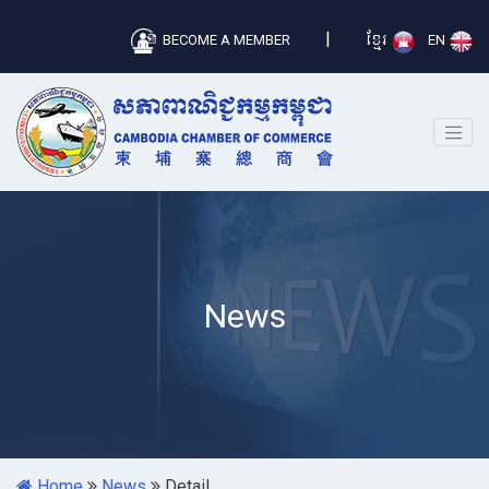
|
BECOME A MEMBER
ខ្មែរ
EN
News
Home
News
Detail