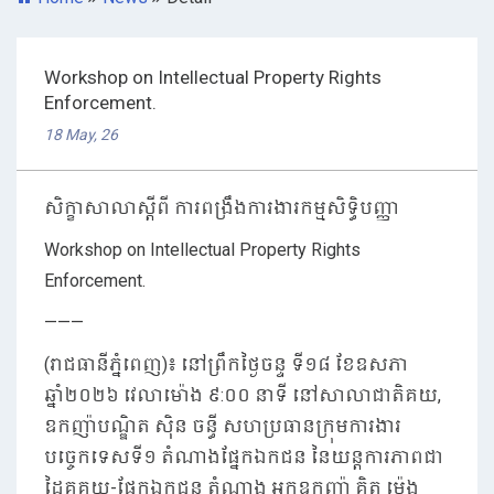
Workshop on​ Intellectual Property Rights
Enforcement.
18 May, 26
សិក្ខាសាលាស្តីពី ការពង្រឹងការងារកម្មសិទ្ធិបញ្ញា
Workshop on​ Intellectual Property Rights
Enforcement.
———
(រាជធានីភ្នំពេញ)៖ នៅព្រឹកថ្ងៃចន្ទ ទី១៨ ខែឧសភា
ឆ្នាំ២០២៦ វេលាម៉ោង ៩:០០ នាទី នៅសាលាជាតិគយ,
ឧកញ៉ាបណ្ឌិត ស៊ិន ចន្ធី សហប្រធានក្រុមការងារ
បច្ចេកទេសទី១ តំណាងផ្នែកឯកជន នៃយន្តការភាពជា
ដៃគូគយ-ផ្នែកឯកជន តំណាង អ្នកឧកញ៉ា គិត ម៉េង