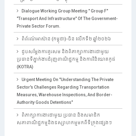
Dialogue Working Group Meeting " Group F"
"Transport And Infrastructure" Of The Government-
Private Sector Forum.
ពិព័រណ៍អាស៊ាន (កម្ពុជា)-ចិន លើកទី២ ឆ្នាំ២០២៦
ជួបសម្តែងការគួរសម និងពិភាក្សាការងារជាមួយ
ប្រធានទីភ្នាក់ងារជំរុញពាណិជ្ជកម្ម និងការវិនិយោគកូរ៉េ
(KOTRA)
Urgent Meeting On "Understanding The Private
Sector's Challenges Regarding Transportation
Measures, Warehouse Inspections, And Border-
Authority Goods Detentions"
ពិភាក្សាការងារជាមួយ ប្រធាន និងសមាជិក
សភាពាណិជ្ជកម្មនិងឧស្សាហកម្មមកពីទីក្រុងផ្សេងៗ