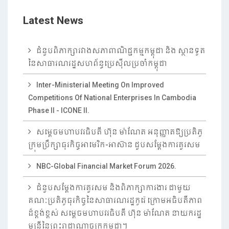
Latest News
ជំនួបពិភាក្សារវាងសភាពាណិជ្ជកម្មកម្ពុជា និង ស្ថានទូត
នៃសាធារណរដ្ឋសហព័ន្ធប្រេស៊ីលប្រចាំកម្ពុជា
Inter-Ministerial Meeting On Improved
Competitions Of National Enterprises In Cambodia
Phase II - ICONE II.
សម្តេចមហាបវរធិបតី ហ៊ុន ម៉ាណែត អនុញ្ញាតឱ្យប្រតិភូ
ក្រុមប្រឹក្សាធុរកិច្ចអាមេរិក-អាស៊ាន ជួបសម្តែងការគួរសម
NBC-Global Financial Market Forum 2026.
ជំនួបសម្តែងការគួរសម និងពិភាក្សាការងារ ជាមួយ
គណៈប្រតិភូធុរកិច្ចនៃសាធារណរដ្ឋកូរ៉េ ក្រោមអធិបតីភាព
ដ៏ខ្ពង់ខ្ពស់ សម្តេចមហាបវរធិបតី ហ៊ុន ម៉ាណែត នាយករដ្ឋ
មន្ត្រីនៃព្រះរាជាណាចក្រកម្ពុជា។