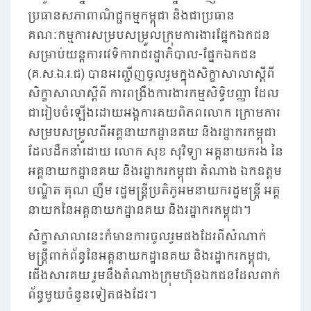
ប្រធានសភាពាណិជ្ជកម្មកម្ពុជា និងជាប្រធាន
គណៈកម្មការសម្របសម្រួលក្រុមការងារផ្នែកឯកជន
សម្រាប់យន្តការវេទិការាជរដ្ឋាភិបាល-ផ្នែកឯកជន
(គ.ស.ឯ.រ.ជ) បានអញ្ជើញចូលរួមក្នុងសិក្ខាសាលាស្តីពី
សិក្ខាសាលាស្តីពី ការពង្រឹងការងារកម្មសិទ្ធិបញ្ញា ដែល
ជារៀបចំឡើងដោយអង្គការគយពិភពលោក ក្រោមការ
សម្របសម្រួលពីអគ្គនាយកដ្ឋានគយ និងរដ្ឋាករកម្ពុជា
ដែលដឹកនាំដោយ លោក សុខ សុវិទ្យា អគ្គនាយករង នៃ
អគ្គនាយកដ្ឋានគយ និងរដ្ឋាករកម្ពុជា តំណាង ឯកឧត្តម
បណ្ឌិត គុណ ញឹម រដ្ឋមន្ត្រីប្រតិភូអមនាយករដ្ឋមន្ត្រី អគ្គ
នាយកនៃអគ្គនាយកដ្ឋានគយ និងរដ្ឋាករកម្ពុជា។
សិក្ខាសាលានេះក៏មានការចូលរួមផងដែរពីសំណាក់
មន្ត្រីពាក់ព័ន្ធនៃអគ្គនាយកដ្ឋានគយ និងរដ្ឋាករកម្ពុជា,
ជើងសារគយ រួមនឹងតំណាងក្រុមហ៊ុនឯកជនដែលពាក់
ព័ន្ធមួយចំនួនទៀតផងដែរ។