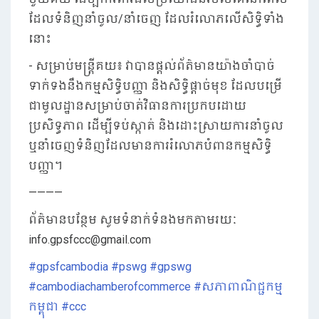
ដែលទំនិញនាំចូល/នាំចេញ ដែលរំលោភលើសិទ្ធិទាំង
នោះ
- សម្រាប់មន្ត្រីគយ៖ វាបានផ្តល់ព័ត៌មានយ៉ាងចាំបាច់
ទាក់ទងនឹងកម្មសិទ្ធិបញ្ញា និងសិទ្ធិផ្តាច់មុខ ដែលបម្រើ
ជាមូលដ្ឋានសម្រាប់ចាត់វិធានការប្រកបដោយ
ប្រសិទ្ធភាព ដើម្បីទប់ស្កាត់ និងដោះស្រាយការនាំចូល
ឬនាំចេញទំនិញដែលមានការរំលោភបំពានកម្មសិទ្ធិ
បញ្ញា។
————
ព័ត៌មានបន្ថែម សូមទំនាក់ទំនងមកតាមរយៈ
info.gpsfccc@gmail.com
#gpsfcambodia
#pswg
#gpswg
#cambodiachamberofcommerce
#សភាពាណិជ្ជកម្ម
កម្ពុជា
#ccc